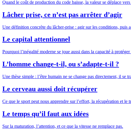
Quand le coût de production du code baisse, la valeur se déplace ver
Lâcher prise, ce n’est pas arrêter d’agir
Une définition concrète du lâcher-prise : agir sur les conditions, puis a
Le capital attentionnel
Pourquoi l’inégalité moderne se joue aussi dans la capacité à protéger
L’homme change-t-il, ou s’adapte-t-il ?
Une thèse simple : l’être humain ne se change pas directement, il se tr
Le cerveau aussi doit récupérer
Ce que le sport peut nous apprendre sur l’effort, la récupération et le tr
Le temps qu’il faut aux idées
Sur la maturation, l’attention, et ce que la vitesse ne remplace pas.