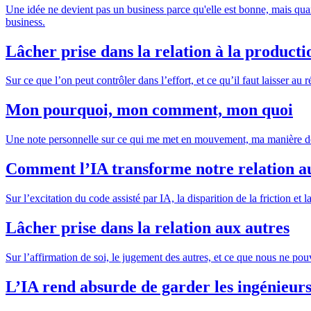
Une idée ne devient pas un business parce qu'elle est bonne, mais quand
business.
Lâcher prise dans la relation à la producti
Sur ce que l’on peut contrôler dans l’effort, et ce qu’il faut laisser au 
Mon pourquoi, mon comment, mon quoi
Une note personnelle sur ce qui me met en mouvement, ma manière de tr
Comment l’IA transforme notre relation au t
Sur l’excitation du code assisté par IA, la disparition de la friction e
Lâcher prise dans la relation aux autres
Sur l’affirmation de soi, le jugement des autres, et ce que nous ne p
L’IA rend absurde de garder les ingénieurs