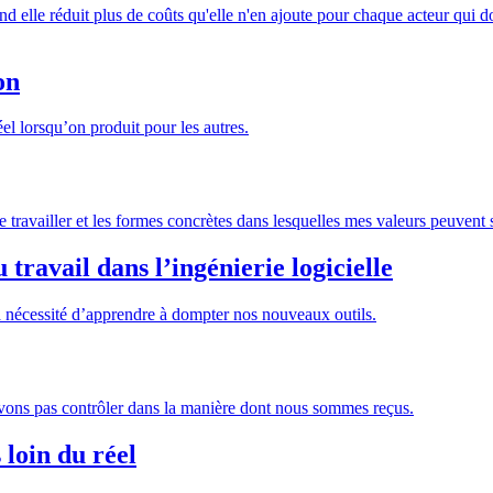
 elle réduit plus de coûts qu'elle n'en ajoute pour chaque acteur qui do
on
réel lorsqu’on produit pour les autres.
availler et les formes concrètes dans lesquelles mes valeurs peuvent s
ravail dans l’ingénierie logicielle
t la nécessité d’apprendre à dompter nos nouveaux outils.
ouvons pas contrôler dans la manière dont nous sommes reçus.
 loin du réel