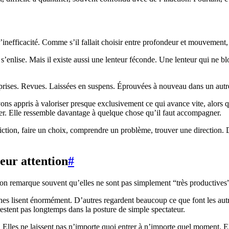
l’inefficacité. Comme s’il fallait choisir entre profondeur et mouvement,
e, s’enlise. Mais il existe aussi une lenteur féconde. Une lenteur qui ne b
eprises. Revues. Laissées en suspens. Éprouvées à nouveau dans un autre 
ons appris à valoriser presque exclusivement ce qui avance vite, alors q
r. Elle ressemble davantage à quelque chose qu’il faut accompagner.
ction, faire un choix, comprendre un problème, trouver une direction. D
eur attention
#
 remarque souvent qu’elles ne sont pas simplement “très productives”. E
es lisent énormément. D’autres regardent beaucoup ce que font les autre
 restent pas longtemps dans la posture de simple spectateur.
ure. Elles ne laissent pas n’importe quoi entrer à n’importe quel momen