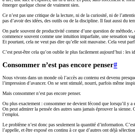
émerger quelque chose de vraiment sien.
Ce n’est pas une critique de la lecture, ni de la curiosité, ni de l’atte
pas d’avoir des idées, des outils ou de la discipline. Il faut aussi du
On parle souvent de productivité comme d’une question de méthode, d’ef
commence souvent comme une intuition imparfaite, une sensation vague, u
Et pourtant, cela ne veut pas dire qu’elle soit mauvaise. Cela veut parf
C’est peut-être cela qu’on oublie le plus facilement aujourd’hui : les 
Consommer n’est pas encore penser
#
Nous vivons dans un monde où l’accès au contenu est devenu presque i
l’impression d’avancer. On se sent stimulé, nourri, parfois même inspir
Mais consommer n’est pas encore penser.
Ou plus exactement : consommer ne devient fécond que lorsqu’il y a en
On peut admirer la pensée des autres sans jamais éprouver la sienne. On
l’emploi.
Le problème n’est donc pas seulement la quantité d’information. C’est 
l’appelle, et être exposé en continu à ce que d’autres ont déjà sélecti