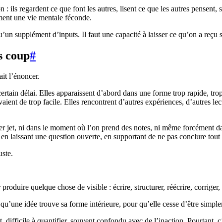
: ils regardent ce que font les autres, lisent ce que les autres pensent, s
ément une vie mentale féconde.
’un supplément d’inputs. Il faut une capacité à laisser ce qu’on a reçu s
s coup
#
ait l’énoncer.
ertain délai. Elles apparaissent d’abord dans une forme trop rapide, trop
vaient de trop facile. Elles rencontrent d’autres expériences, d’autres le
ier jet, ni dans le moment où l’on prend des notes, ni même forcément dans
en laissant une question ouverte, en supportant de ne pas conclure tout 
uste.
roduire quelque chose de visible : écrire, structurer, réécrire, corriger, 
 qu’une idée trouve sa forme intérieure, pour qu’elle cesse d’être simp
 difficile à quantifier, souvent confondu avec de l’inaction. Pourtant, c’