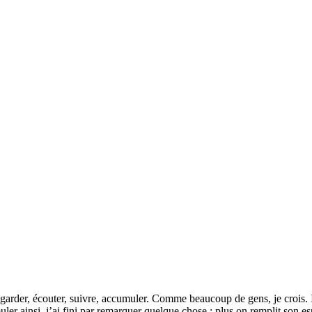
garder, écouter, suivre, accumuler. Comme beaucoup de gens, je crois. I
rmuler ainsi, j’ai fini par remarquer quelque chose : plus on remplit son esp