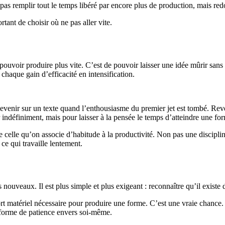
n pas remplir tout le temps libéré par encore plus de production, mais red
tant de choisir où ne pas aller vite.
pouvoir produire plus vite. C’est de pouvoir laisser une idée mûrir sans
haque gain d’efficacité en intensification.
Revenir sur un texte quand l’enthousiasme du premier jet est tombé. Reve
ndéfiniment, mais pour laisser à la pensée le temps d’atteindre une for
e celle qu’on associe d’habitude à la productivité. Non pas une discipli
 ce qui travaille lentement.
utils nouveaux. Il est plus simple et plus exigeant : reconnaître qu’il exi
ort matériel nécessaire pour produire une forme. C’est une vraie chance. 
ne forme de patience envers soi-même.