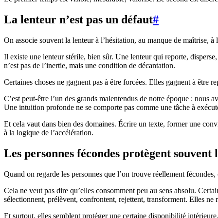
La lenteur n’est pas un défaut
#
On associe souvent la lenteur à l’hésitation, au manque de maîtrise, à 
Il existe une lenteur stérile, bien sûr. Une lenteur qui reporte, dispers
n’est pas de l’inertie, mais une condition de décantation.
Certaines choses ne gagnent pas à être forcées. Elles gagnent à être r
C’est peut-être l’un des grands malentendus de notre époque : nous av
Une intuition profonde ne se comporte pas comme une tâche à exécute
Et cela vaut dans bien des domaines. Écrire un texte, former une convi
à la logique de l’accélération.
Les personnes fécondes protègent souvent l
Quand on regarde les personnes que l’on trouve réellement fécondes, on
Cela ne veut pas dire qu’elles consomment peu au sens absolu. Certain
sélectionnent, prélèvent, confrontent, rejettent, transforment. Elles ne
Et surtout, elles semblent protéger une certaine disponibilité intérie