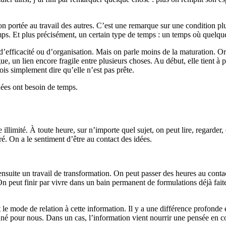
ntion portée au travail des autres. C’est une remarque sur une condition pl
 temps. Et plus précisément, un certain type de temps : un temps où quelqu
ficacité ou d’organisation. Mais on parle moins de la maturation. Or un
n lien encore fragile entre plusieurs choses. Au début, elle tient à pein
ois simplement dire qu’elle n’est pas prête.
idées ont besoin de temps.
llimité. À toute heure, sur n’importe quel sujet, on peut lire, regarde
é. On a le sentiment d’être au contact des idées.
suite un travail de transformation. On peut passer des heures au conta
 peut finir par vivre dans un bain permanent de formulations déjà faites,
le mode de relation à cette information. Il y a une différence profonde 
onné pour nous. Dans un cas, l’information vient nourrir une pensée en co