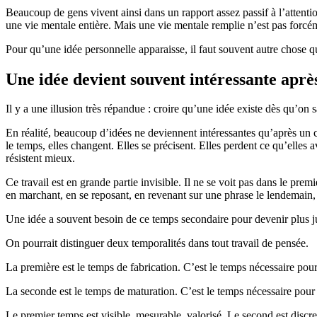
Beaucoup de gens vivent ainsi dans un rapport assez passif à l’attention 
une vie mentale entière. Mais une vie mentale remplie n’est pas forc
Pour qu’une idée personnelle apparaisse, il faut souvent autre chose qu
Une idée devient souvent intéressante aprè
Il y a une illusion très répandue : croire qu’une idée existe dès qu’on s
En réalité, beaucoup d’idées ne deviennent intéressantes qu’après un c
le temps, elles changent. Elles se précisent. Elles perdent ce qu’elles a
résistent mieux.
Ce travail est en grande partie invisible. Il ne se voit pas dans le prem
en marchant, en se reposant, en revenant sur une phrase le lendemain, 
Une idée a souvent besoin de ce temps secondaire pour devenir plus j
On pourrait distinguer deux temporalités dans tout travail de pensée.
La première est le temps de fabrication. C’est le temps nécessaire pour p
La seconde est le temps de maturation. C’est le temps nécessaire pour
Le premier temps est visible, mesurable, valorisé. Le second est discret,