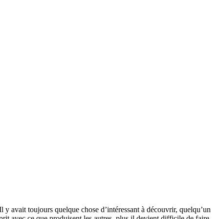
l y avait toujours quelque chose d’intéressant à découvrir, quelqu’un
rit avec ce que produisent les autres, plus il devient difficile de faire