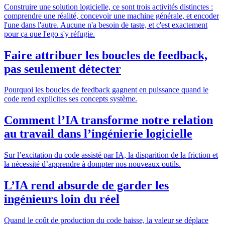
Construire une solution logicielle, ce sont trois activités distinctes :
comprendre une réalité, concevoir une machine générale, et encoder
l'une dans l'autre. Aucune n'a besoin de taste, et c'est exactement
pour ça que l'ego s'y réfugie.
Faire attribuer les boucles de feedback,
pas seulement détecter
Pourquoi les boucles de feedback gagnent en puissance quand le
code rend explicites ses concepts système.
Comment l’IA transforme notre relation
au travail dans l’ingénierie logicielle
Sur l’excitation du code assisté par IA, la disparition de la friction et
la nécessité d’apprendre à dompter nos nouveaux outils.
L’IA rend absurde de garder les
ingénieurs loin du réel
Quand le coût de production du code baisse, la valeur se déplace