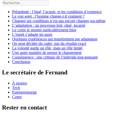
Préambule : l’inné, l’acquis, et les conditions d’existence
Le vrai sujet : l’homme change-t-il vraiment ?
Changer ses conditions n’est pas encore changer soi-même
L’adaptation : un processus lent, situé, incarné
Le corps le montre particulièrement bien
L’esprit s’adapte lui aussi
Quelques expériences qui transforment par adaptation
On peut décider du cadre, pas du résultat exact
La volonté garde un rôle, mais un rôle limité
Une autre manière de penser le changement
Conséquence : une critique de l’individu tout-puissant
Conclusion
Le secrétaire de Fernand
À propos
Tech
Entrepreneuriat
Corps
Rester en contact