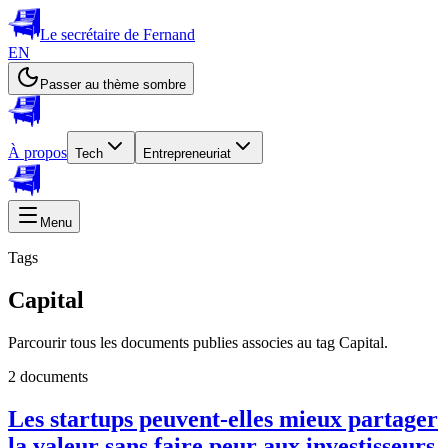
Le secrétaire de Fernand
EN
Passer au thème sombre
À propos
Tech
Entrepreneuriat
Menu
Tags
Capital
Parcourir tous les documents publies associes au tag Capital.
2 documents
Les startups peuvent-elles mieux partager
la valeur sans faire peur aux investisseurs